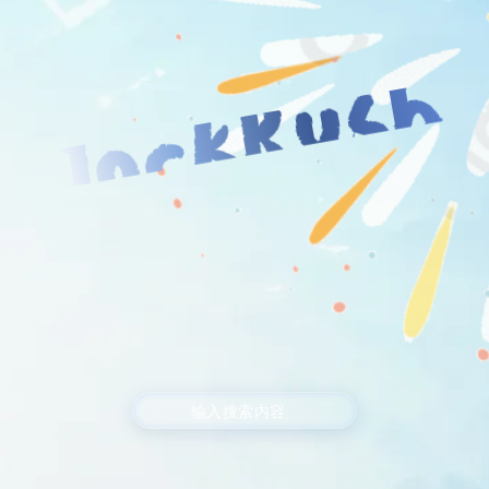
JockRush