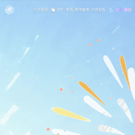
清心寡欲
兰开斯特
25°
农历: 丙午蛇年·六月廿五