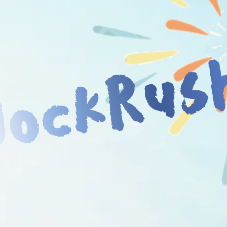
JockRus