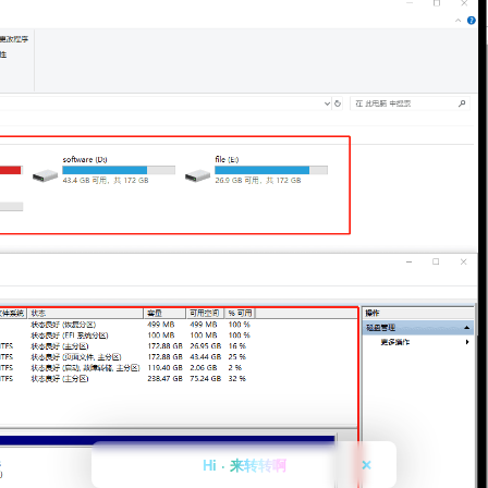
Hi · 来转转啊
❌