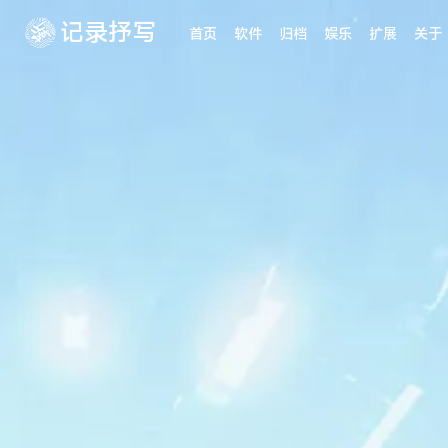
记录抒写
首页
软件
归档
娱乐
扩展
关于