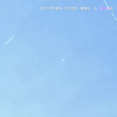
农历: 丙午蛇年·六月廿五
星期五
清心寡欲