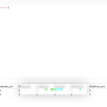
Hi · 来转转啊
❌