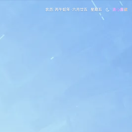
农历: 丙午蛇年·六月廿五
星期五
清心寡欲