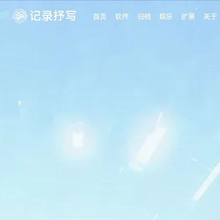
记录抒写
首页
软件
归档
娱乐
扩展
关于