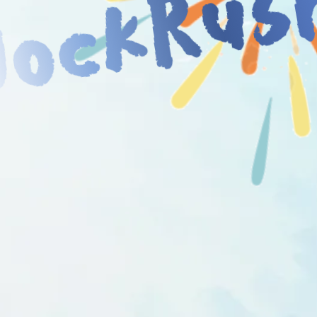
JockRus