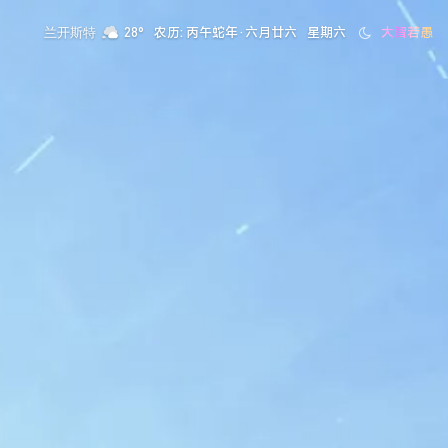
农历: 丙午蛇年·六月廿六
星期六
大智若愚
兰开斯特
28°