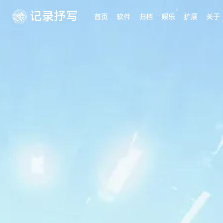
记录抒写
首页
软件
归档
娱乐
扩展
关于