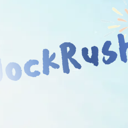
JockRus