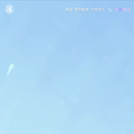
海纳百川
农历: 丙午蛇年·六月廿六