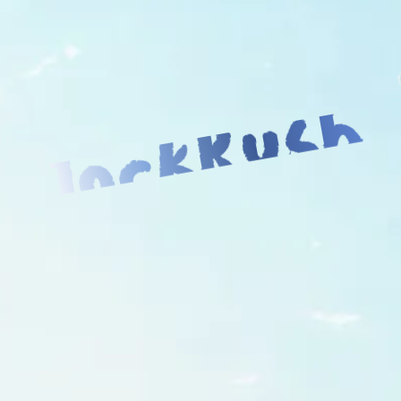
JockRush