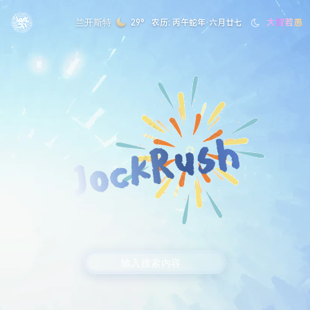
大智若愚
兰开斯特
29°
农历: 丙午蛇年·六月廿七
JockRush