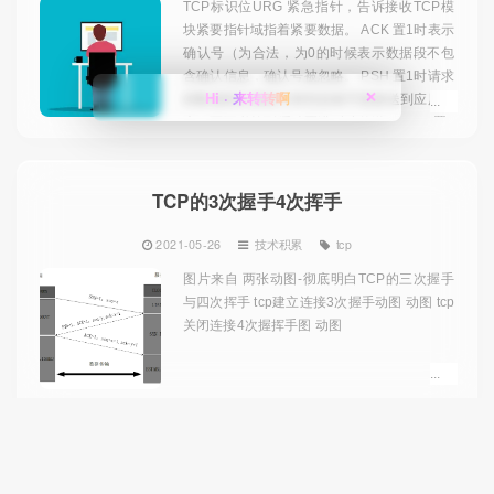
TCP标识位URG 紧急指针，告诉接收TCP模
块紧要指针域指着紧要数据。 ACK 置1时表示
确认号（为合法，为0的时候表示数据段不包
含确认信息，确认号被忽略。 PSH 置1时请求
Hi · 来转转啊
❌
的数据段在接收方得到后就可直接送到应用程
序，而不必等到缓冲区满时才传送。 RST 置1
时重建连接。如果接收到RST位时候，通常发
生了某些错误。 SYN 置1时用来发起一...
TCP的3次握手4次挥手
2021-05-26
技术积累
tcp
图片来自 两张动图-彻底明白TCP的三次握手
与四次挥手 tcp建立连接3次握手动图 动图 tcp
关闭连接4次握挥手图 动图