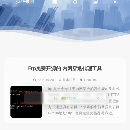
小站告示
Frp免费开源的 内网穿透代理工具
2022-10-28
技术积累
Linux
frp
frp 是一个专注于内网穿透的高性能的反向代
理应用，支持 TCP、UDP、HTTP、HTTPS
Hi · 来转转啊
❌
等多种协议。可以将内网服务以安全、便捷的
方式通过具有公网 IP 节点的中转暴露到公网
Github地址: frp | 官网完整文档说明 我这里使
用 centos7 测试，分别配置好代理服务端和客
户端，然后测试效果，更多功能参数配置和w