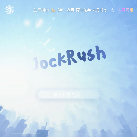
大智若愚
兰开斯特
30°
农历: 丙午蛇年·六月廿七
JockRush