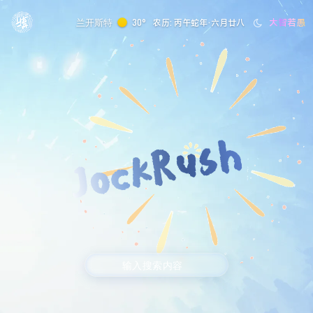
大智若愚
兰开斯特
30°
农历: 丙午蛇年·六月廿八
JockRush