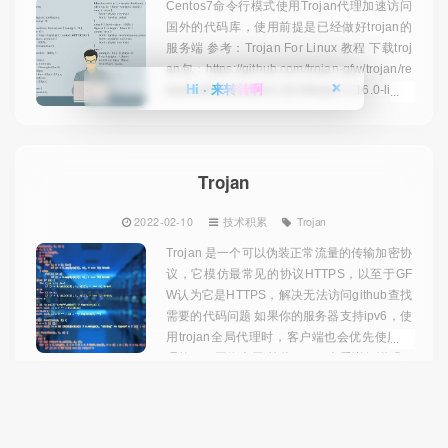
Centos7命令行模式使用Trojan代理加速访问
国外的代码库，使用前提是已经做好trojan的
服务端 参考：Trojan For Linux 教程 下载troj
an包：https://github.com/trojan-gfw/trojan/re
Hi · 来转转啊
❌
leases/download/v1.16.0/trojan-1.16.0-linux
-amd64.ta...
Trojan
2022-02-10
技术积累
Trojan
Trojan 是一个可以伪装正常流量的传输加密协
议，它模仿最常见的协议HTTPS，以至于GF
W认为它是HTTPS，解决无法访问github查找
需要的代码问题 如果你的服务器支持ipv6，使
用trojan全局代理时，客户端也会优先使用代
理的ipv6网络上网 前往github查看详细说明:T
rojan 服务端安装: 使用国外的vps centos7
系...