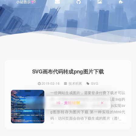
小站告示
SVG画布代码转成png图片下载
2019-02-16
技术积累
SVG
一些网站生成图片，需要登录付费下载才可以
用，不然你浏览器检查工具看到的只是svg的
Hi · 来转转啊
❌
代码而已，并不是图片！ 参考文章：js实现sv
g图形转存为图片下载 第一种实现的html代
码：访问页面会自动下载生成的图片（透明背
景），有的svg代码可以，有的不行(不知道为
啥😓)<!DOCTYPE html> <html lang="zh&...