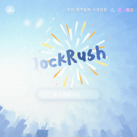
清心寡欲
农历: 丙午蛇年·六月廿五
JockRush