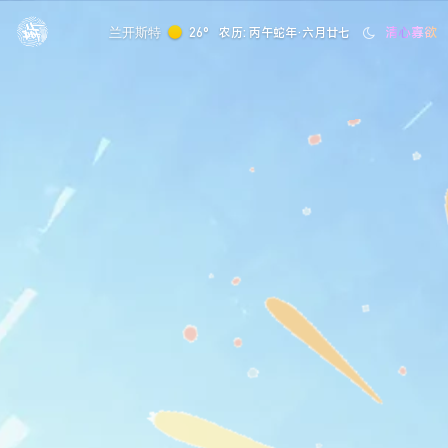
清心寡欲
兰开斯特
26°
农历: 丙午蛇年·六月廿七