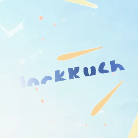
JockRush