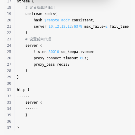
stream {
# 定义负载均衡组
    upstream redis{
        hash 
$remote_addr
 consistent;
        server 
10.12
.
12.12
:
6379
 max_fails=
2
 fail_timeou
    }
# 设置反向代理
    server {
        listen 
30010
 so_keepalive=on;
        proxy_connect_timeout 
60
s;
        proxy_pass redis;
    }
}
http {
······
    server {
    ······
    }
}