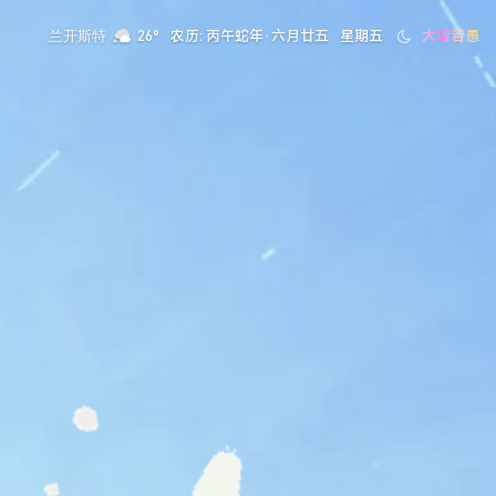
农历: 丙午蛇年·六月廿五
星期五
大智若愚
兰开斯特
26°