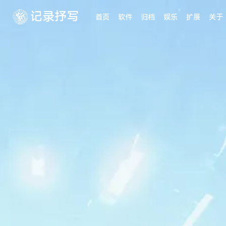
记录抒写
首页
软件
归档
娱乐
扩展
关于