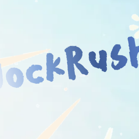
JockRus