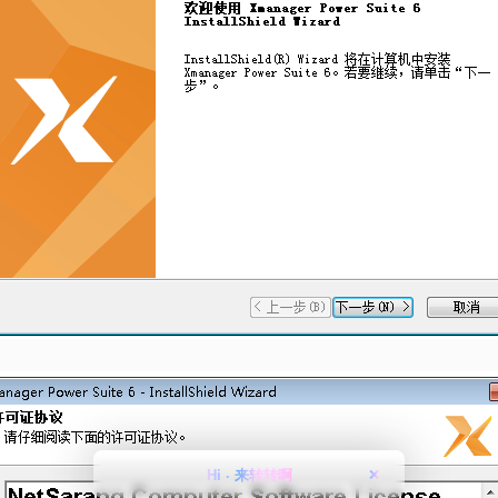
Hi · 来转转啊
❌