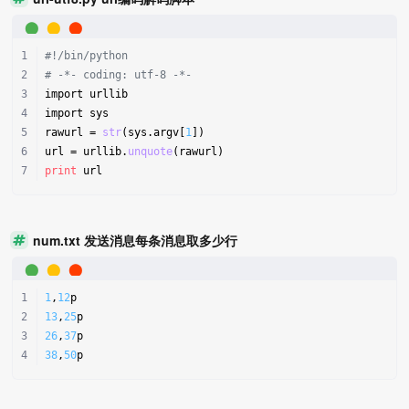
#!/bin/python
# -*- coding: utf-8 -*-
import urllib
import sys
rawurl = 
str
(sys.argv[
1
])
url = urllib.
unquote
(rawurl)
print
 url
num.txt 发送消息每条消息取多少行
1
,
12
p
13
,
25
p
26
,
37
p
38
,
50
p