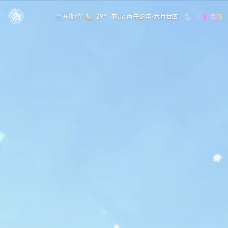
清心寡欲
兰开斯特
29°
农历: 丙午蛇年·六月廿四