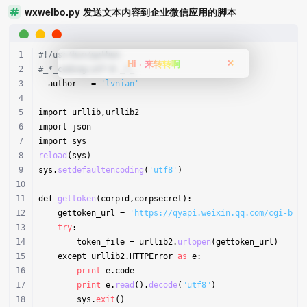
wxweibo.py 发送文本内容到企业微信应用的脚本
#!/usr/bin/python
Hi · 来转转啊
❌
#_*_coding:utf-8 _*_
__author__ = 
'lvnian'
import urllib,urllib2
import json
import sys
reload
(sys)
sys.
setdefaultencoding
(
'utf8'
)
def 
gettoken
(corpid,corpsecret):
    gettoken_url = 
'https://qyapi.weixin.qq.com/cgi-bin
try
:
        token_file = urllib2.
urlopen
(gettoken_url)
    except urllib2.HTTPError 
as
 e:
print
 e.code
print
 e.
read
().
decode
(
"utf8"
)
        sys.
exit
()