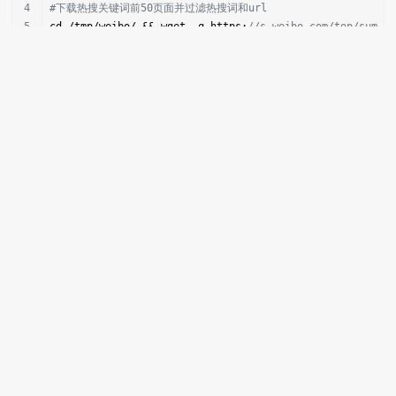
#下载热搜关键词前50页面并过滤热搜词和url
cd /tmp/weibo/ && wget -q https:
//s.weibo.com/top/summa
grep 
"<a href=\"/weibo?"
 index.html|sed 
's#^ *##;s/targ
#对url编码解码并替换原来url
for
 i in `awk -F 
"[=|&]"
'{print $3}'
 aa`
do
    wz=
"`python /tmp/weibo/url-utf8.py 
$i
`"
    sed -i 
"s/
$i
/
{$wz}
/"
 ab
done
#删除和替换字符导出结果
sed 
's/{//;s/}//;s#\/weibo#https://s.weibo.com#g;s/com/
#分4次发送热搜词到公众号消息(1条消息限制最长2048个字节)
for
 i in `cat /tmp/weibo/num.txt`
do
    nub=`
echo
"
$i
"
|sed 
's/p//'
|tr 
","
"-"
`
    /bin/python /tmp/weibo/wxweibo.py 
0
0
"[
$date
]微博热
`sed -n 
$i
 /tmp/weibo/resou.txt`"