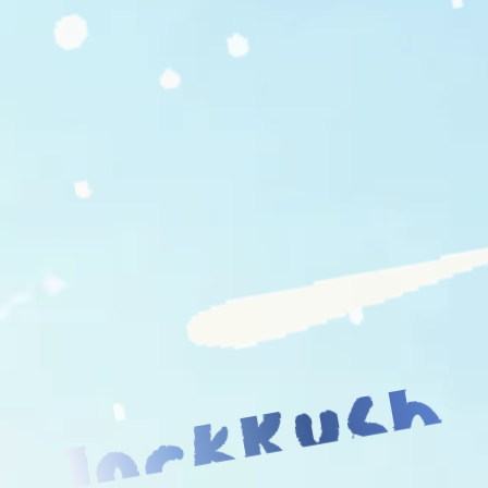
JockRush