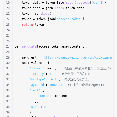
    token_data = token_file.
read
().
decode
(
'utf-8'
)
    token_json = json.
loads
(token_data)
    token_json.
keys
()
    token = token_json[
'access_token'
]
return
 token
def 
senddata
(access_token,user,content):
    send_url = 
'https://qyapi.weixin.qq.com/cgi-bin/mes
    send_values = {
"touser"
:user ,    
#企业号中的用户帐号，我这里按部门
"toparty"
:
"3"
,    
#企业号中的部门id
"msgtype"
:
"text"
,  
#发送的消息类型。
"agentid"
:
"1000003"
, 
#企业号中应用的AgentId
"text"
:{
"content"
:content
           },
"safe"
:
"0"
        }