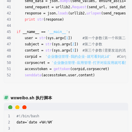
    send_data = json.
dumps
(send_values, ensure_ascii=Fa
    send_request = urllib2.
Request
(send_url, send_data)
    response = json.
loads
(urllib2.
urlopen
(send_request)
print
str
(response)
if
 __name__ == 
'__main__'
:
    user = 
str
(sys.argv[
1
])     
#第一个参数(第一个和第二参
    subject = 
str
(sys.argv[
2
])  
#第二个参数
    content = 
str
(sys.argv[
3
])  
#第三个参数(需要发送的消息内
    corpid =  
'企业微信管理-我的企业-就可看到此id'
#Corp
    corpsecret = 
'企业微信管理-应用管理-打开对应应用就可看到此
    accesstoken = 
gettoken
(corpid,corpsecret)
senddata
(accesstoken,user,content)
wxweibo.sh 执行脚本
#!/bin/bash
date=`date +%H:%M`