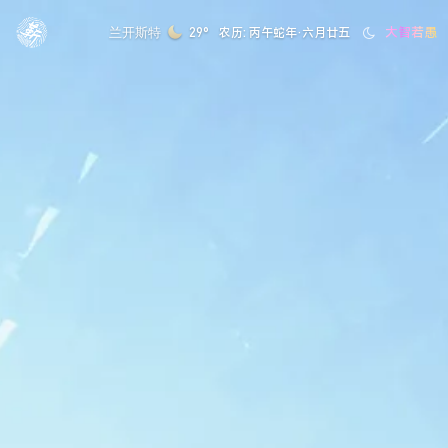
大智若愚
兰开斯特
29°
农历: 丙午蛇年·六月廿五