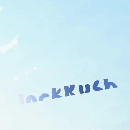
JockRush