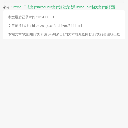
参考：
mysql 日志文件mysql-bin文件清除方法和mysql-bin相关文件的配置
本文最后记录时间 2024-03-31
文章链接地址：
https://wojc.cn/archives/244.html
本站文章除注明[转载|引用|来源|来自],均为本站原创内容,转载前请注明出处
技术积累
Linux 定时任务：at
技术积累
服务器运维管理面板
与 crontab
软件工具
Win11安装使用Linux
统计文本中每个字符
技术积累
技术积累
子系统遇到的问题
出现的次数