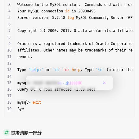
Welcome to the MySQL monitor.  Commands end with ; or \
Your MySQL connection 
id
 is 20938493
Server version: 5.7.18-
log
 MySQL Community Server (GPL)
Copyright (c) 2000, 2017, Oracle and/or its affiliates.
Oracle is a registered trademark of Oracle Corporation 
affiliates. Other names may be trademarks of their resp
owners.
Type 
'help;'
 or 
'\h'
for
help
. Type 
'\c'
 to clear the c
Hi · 来转转啊
mysql> reset master;
❌
Query OK, 0 rows affected (1.38 sec)
mysql> 
exit
Bye
或者清除一部分