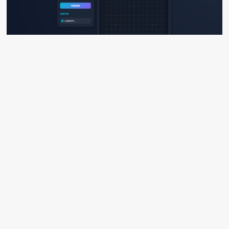
本文最后记录时间 2025-11-24
文章链接地址：
https://wojc.cn/archives/1675.html
本站文章除注明[转载|引用|来源|来自],均为本站原创内容,转载前请注明出处
技术积累
任务协同看板