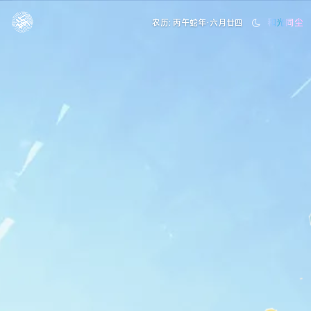
和光同尘
农历: 丙午蛇年·六月廿四