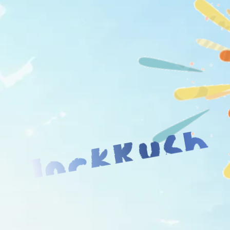
JockRush