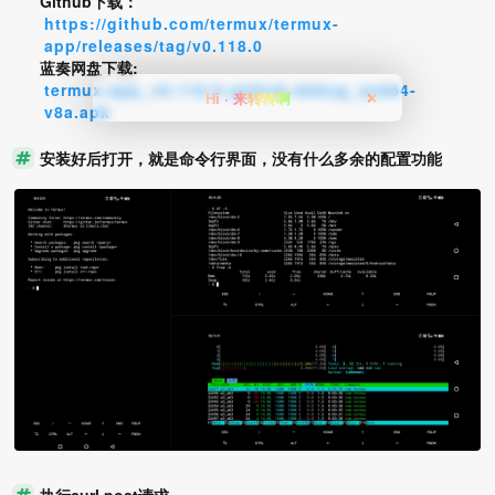
Github下载：
https://github.com/termux/termux-
app/releases/tag/v0.118.0
蓝奏网盘下载:
termux-app_v0.118.0+github-debug_arm64-
Hi · 来转转啊
❌
v8a.apk
安装好后打开，就是命令行界面，没有什么多余的配置功能
执行curl post请求