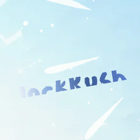
JockRush