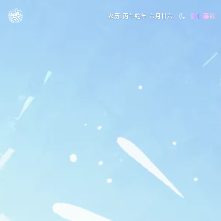
清心寡欲
农历: 丙午蛇年·六月廿六