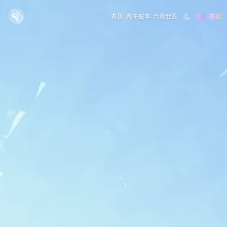
清心寡欲
农历: 丙午蛇年·六月廿五