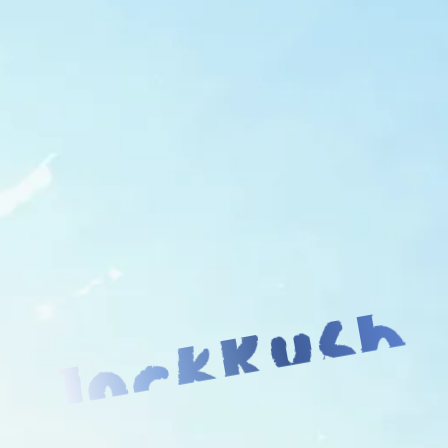
JockRush