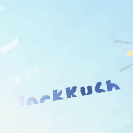
JockRush