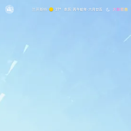
大智若愚
兰开斯特
37°
农历: 丙午蛇年·六月廿五