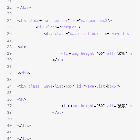
</
div
>
<
div
class
="
marquee
-
box
" 
id
="
marquee
-
box3
">
        <
div
class
="
marquee
">
            <
div
class
="
wave
-
list
-
box
" 
id
="
wave
-
list
-
bo
<
ul
>
                    <
li
><
img
height
="60" 
alt
="波浪" 
src
=
                </
ul
>
</
div
>
<
div
class
="
wave
-
list
-
box
" 
id
="
wave
-
list
-
box5
">
<
ul
>
                    <
li
><
img
height
="60" 
alt
="波浪" 
src
=
                </
ul
>
</
div
>
</
div
>