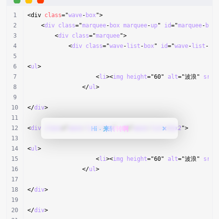
<div 
class
="
wave
-
box
">
    <
div
class
="
marquee
-
box
marquee
-
up
" 
id
="
marquee
-
box
        <
div
class
="
marquee
">
            <
div
class
="
wave
-
list
-
box
" 
id
="
wave
-
list
-
bo
<
ul
>
                    <
li
><
img
height
="60" 
alt
="波浪" 
src
=
                </
ul
>
</
div
>
Hi · 来转转啊
<
div
class
="
wave
-
list
-
box
" 
id
="
wave
-
list
-
box2
">
❌
<
ul
>
                    <
li
><
img
height
="60" 
alt
="波浪" 
src
=
                </
ul
>
</
div
>
</
div
>