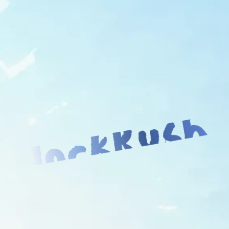
JockRush