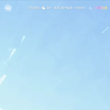
大智若愚
兰开斯特
36°
农历: 丙午蛇年·六月廿六