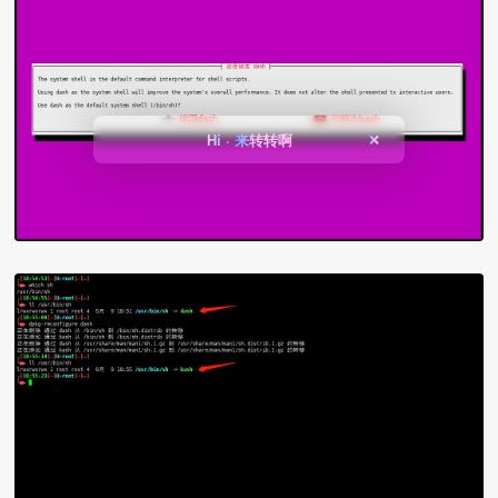
Hi · 来转转啊
❌