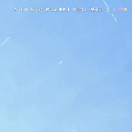
农历: 丙午蛇年·六月廿七
星期日
清心寡欲
兰开斯特
28°