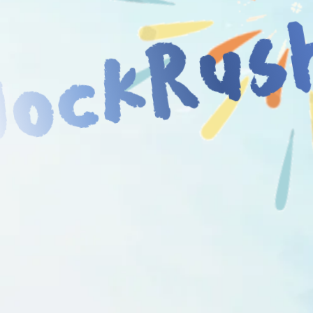
JockRus