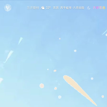
大智若愚
兰开斯特
32°
农历: 丙午蛇年·六月廿四