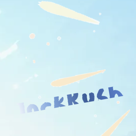
JockRush