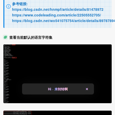
参考链接:
https://blog.csdn.net/hnmpf/article/details/81478972
https://www.codeleading.com/article/22505552705/
https://blog.csdn.net/wo541075754/article/details/8978789
查看当前默认的语言字符集
Hi · 来转转啊
❌